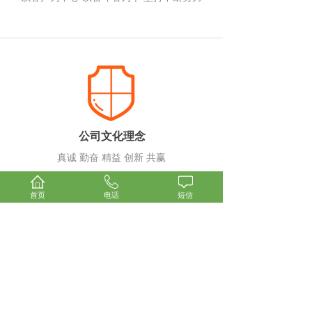
公司文化理念
真诚 勤奋 精益 创新 共赢
首页
电话
短信
广东
弘星制冷
科技有限公司
Guangdong Hongxing Refrigeration Technology Co., Ltd
-------------------------------------------
电话（传真）：0756-6195188
24小时服务热线：15875666960
Q Q：2397530552
邮箱：2397530552@qq.com