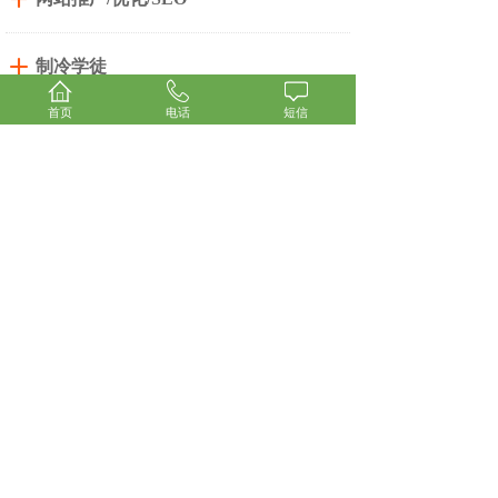
制冷学徒
首页
电话
短信
广东
弘星制冷
科技有限公司
Guangdong Hongxing Refrigeration Technology Co., Ltd
-------------------------------------------
电话（传真）：0756-6195188
24小时服务热线：15875666960
Q Q：2397530552
邮箱：2397530552@qq.com
网址：www.hxcools.com
地址：广东省珠海市金湾区红旗镇顺林路338号
2栋一楼D区