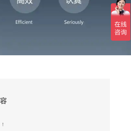
包容
力！