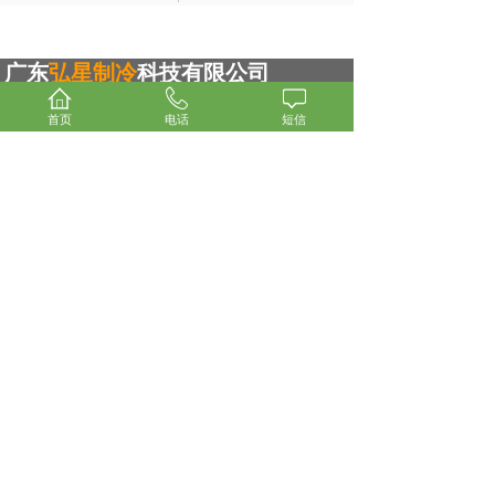
广东
弘星制冷
科技有限公司
Guangdong Hongxing Refrigeration Technology Co., Ltd
首页
电话
短信
-------------------------------------------
电话（传真）：0756-6195188
24小时服务热线：15875666960
Q Q：2397530552
邮箱：2397530552@qq.com
网址：www.hxcools.com
地址：广东省珠海市金湾区红旗镇顺林路338号
2栋一楼D区
Copyright © 2009 - 2014 Cld , All Rights Reserved
广东弘星制冷科技有限公司 版权所有